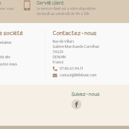
e
Service client
pour vous
Le service client est a votre disposition
du lundi au vendredi de 9h à 18h
e société
Contactez-nous
Rue de Villars
entation
Galerie Marchande Carrefour
59220
du site
DENAIN
France
actez-nous
07.86.61.94.71
contact@littlebout.com
Suivez-nous