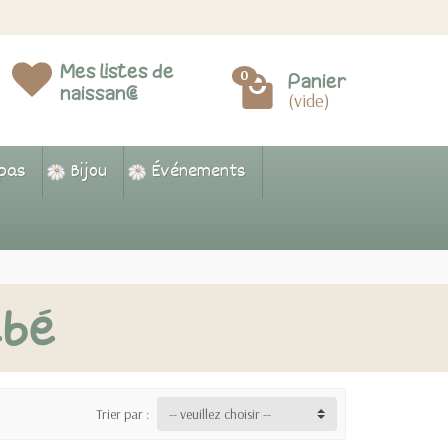
Mes listes de
0
Panier
naissance
(vide)
epas
Bijou
Événements
ébé
Trier par :
-- veuillez choisir --