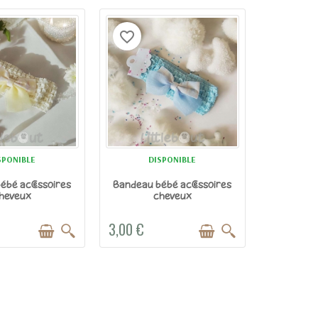
favorite_border
SPONIBLE
DISPONIBLE
ébé accessoires
Bandeau bébé accessoires
heveux
cheveux
3,00 €