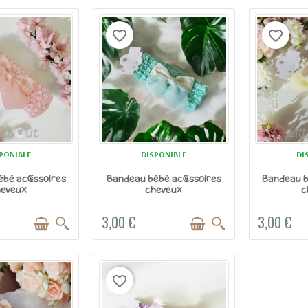
favorite_border
favorite_border
PONIBLE
DISPONIBLE
DI
bé accessoires
Bandeau bébé accessoires
Bandeau b
heveux
cheveux
c
3,00 €
3,00 €
favorite_border