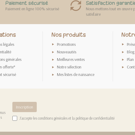
Paiement sécurisé
Satisfaction garanti
Paiement en ligne 100% sécurisé
Nous mettons tout en œuvre 
satisfaire
ations
Nos produits
Notr
s légales
Promotions
Prés
tialité
Nouveautés
Blog
ons générales
Meilleures ventes
Plan 
n offerte*
Notre sélection
Cont
t sécurisé
Mes listes de naissance
vous
us
J'accepte les
conditions générales
et la
politique de confidentialité