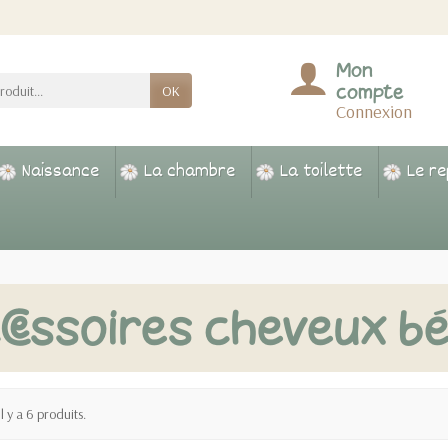
Mon
compte
OK
Connexion
Naissance
La chambre
La toilette
Le r
cessoires cheveux b
Il y a 6 produits.