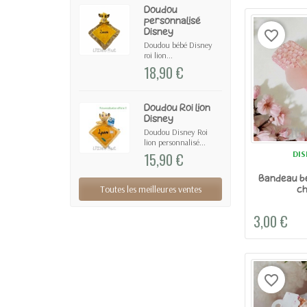
Doudou
personnalisé
Disney
favorite_border
Doudou bébé Disney
roi lion...
18,90 €
Doudou Roi lion
Disney
Doudou Disney Roi
lion personnalisé...
DIS
15,90 €
Bandeau bé
Toutes les meilleures ventes
c
3,00 €
favorite_border