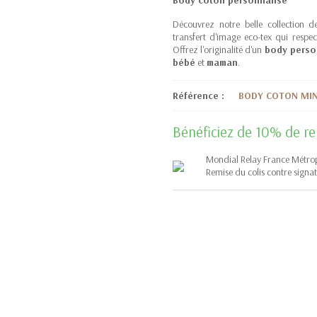
Body coton personnalisé
Découvrez notre belle collection 
transfert d'image eco-tex qui resp
Offrez l'originalité d'un
body perso
bébé
et
maman
.
Référence :
BODY COTON MIN
Bénéficiez de 10% de rem
Mondial Relay France Métropo
Remise du colis contre signa