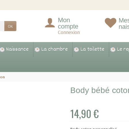
Mon
Mes
compte
nai
OK
Connexion
Naissance
La chambre
La toilette
Le r
ton
Body bébé coto
14,90 €