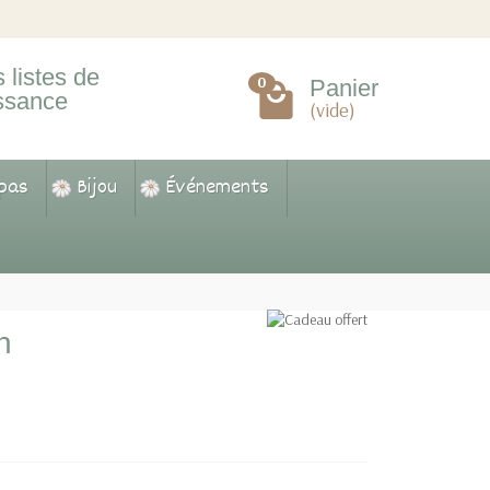
 listes de
0
Panier
ssance
(vide)
epas
Bijou
Événements
n